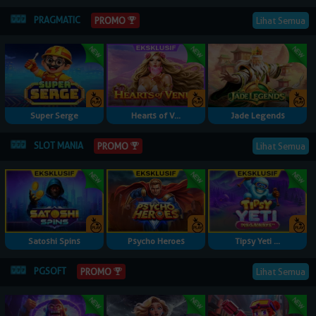
PRAGMATIC
Lihat Semua
PROMO
Super Serge
Hearts of V...
Jade Legends
SLOT MANIA
Lihat Semua
PROMO
Satoshi Spins
Psycho Heroes
Tipsy Yeti ...
PGSOFT
Lihat Semua
PROMO