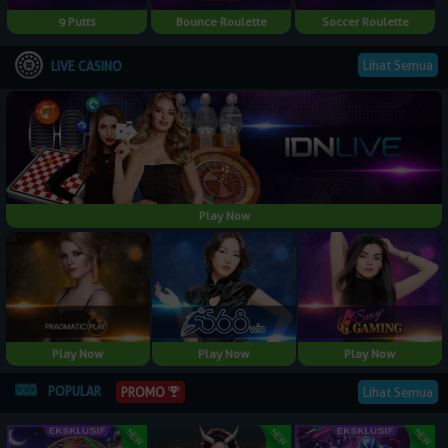
9 Putts
Bounce Roulette
Soccer Roulette
Lihat Semua
LIVE CASINO
Play Now
Play Now
Play Now
Play Now
POPULAR
Lihat Semua
PROMO