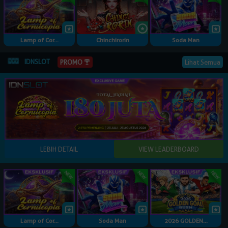
Lamp of Cor...
Chinchirorin
Soda Man
IDNSLOT
Lihat Semua
PROMO
Lamp of Cor...
Soda Man
2026 GOLDEN...