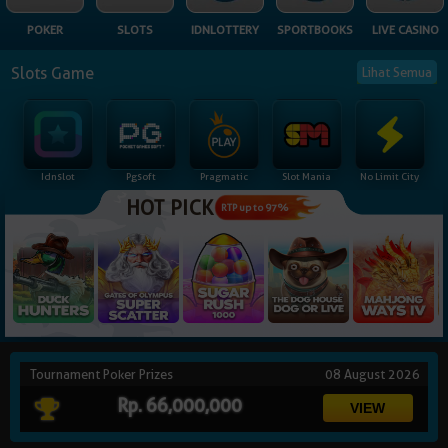
NEW
POKER
SLOTS
IDNLOTTERY
SPORTBOOKS
LIVE CASINO
TANGKAS
RTP
Slots Game
Lihat Semua
DEPOSIT
WITHDRAW
Idnslot
Pgsoft
Pragmatic
Slot Mania
No Limit City
PROMOSI
HOT PICK
RTP up to 97%
DOWNLOAD
REFERRAL
JACKPOT
Tournament Poker Prizes
08 August 2026
VIP MEMBER
Rp. 66,000,000
HUBUNGI KAMI